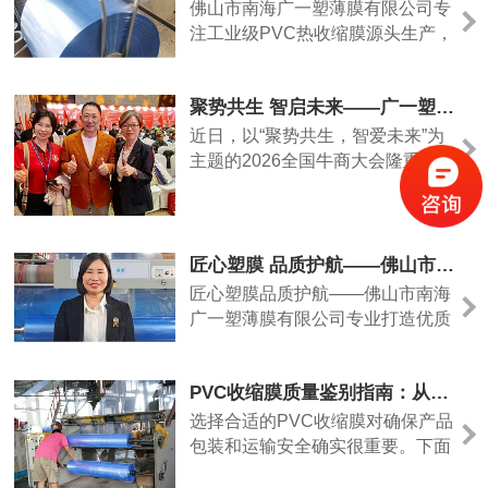
膜产品与一站式包装解决方案。
佛山市南海广一塑薄膜有限公司专
注工业级PVC热收缩膜源头生产，
主打门窗、铝材、管材、五金、日
用品、百货大件批量打包防护，工
聚势共生 智启未来——广一塑薄膜出席2026全国牛商大会共话行业新发展
厂直供、规格齐全、支持定制，一
站式解决大件产品防尘、防潮、防
近日，以“聚势共生，智爱未来”为
刮、紧固收纳包装需求。
主题的2026全国牛商大会隆重举
行，佛山市南海广一塑薄膜有限公
司代表贡东霞受邀出席本次盛会，
与来自全国各地各行业的数百位优
秀企业家齐聚一堂，共学共进、共
匠心塑膜 品质护航——佛山市南海广一塑薄膜有限公司专业打造优质收缩膜、热缩膜、热缩袋
探发展、共筑未来。
匠心塑膜品质护航——佛山市南海
广一塑薄膜有限公司专业打造优质
收缩膜、热缩膜、热缩袋
PVC收缩膜质量鉴别指南：从简易测试到关键指标
选择合适的PVC收缩膜对确保产品
包装和运输安全确实很重要。下面
这份指南详细介绍了四种实用的质