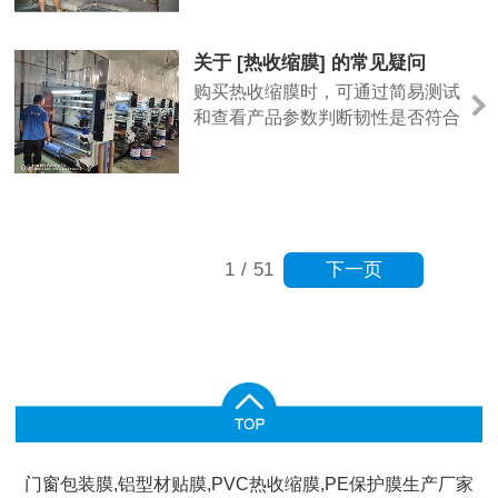
量检测方法，并提供了一些影响膜
质量的生产细节，希望能帮助您做
出更明智的判断。
关于 [热收缩膜] 的常见疑问
购买热收缩膜时，可通过简易测试
和查看产品参数判断韧性是否符合
需求。热收缩膜的韧性主要体现在
抗拉伸和抗撕裂能力上，可取样轻
微拉伸，观察是否易断裂，广一薄
膜的热收缩膜在生产时注重材质配
比，韧性表现稳定，且会提供相关
下一页
1
/
51
检测数据。建议采购时向厂家索要
样品进行试用，结合自身包装场景
（如机用、手工包装）测试，确保
满足实际使用需求。
门窗包装膜,铝型材贴膜,PVC热收缩膜,PE保护膜生产厂家