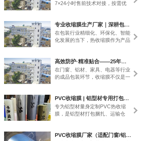
核心产品优势如下
7×24小时售前技术对接，按需优
化膜体厚度、收缩参数；小批量试
样、大批量现货均可承接，佛山本
专业收缩膜生产厂家｜深耕包装膜领域，定制高品质热收缩膜解决方案
地快速送货，全国物流直达，全程
售后跟进，一站式解决建材包装难
在包装行业精细化、环保化、智能
题。
化发展的当下，热收缩膜作为产品
密封、防护、塑形、防伪的核心包
装材料，广泛应用于食品饮料、日
高效防护·精准贴合——25年专注PVC收缩膜，为工业包装提供全方位解决方案
化美妆、医药化工、五金家电、建
材家居、数码电子等众多领域。优
在门窗、铝材、家具、电器等行业
质的收缩膜不仅能提升产品整体颜
的成品包装环节，收缩膜不仅是一
值，更能起到防潮防尘、防破损、
层简单的覆盖，更是产品出厂前的
防篡改、稳固定型的关键作用，是
第一道“防护屏障”。我厂深耕PVC
PVC收缩膜 | 铝型材专用打包防护膜
品牌产品包装升级、品质把控的重
收缩膜领域25年，以稳定品质、成
要一环。我司作为专注研发、生
熟工艺和灵活定制能力，助力各行
专为铝型材量身定制PVC热收缩
产、定制一体化的收缩膜源头厂
业客户实现高效、美观、低成本的
膜，是铝型材打包捆扎、运输仓
家，深耕行业多年，始终以品质为
工业包装。
储、表面防护的优选包装材料。
核心、以需求为导向，为国内外客
户提供高适配、高性价比的热收缩
PVC收缩膜厂家（适配门窗/铝材/日用品打包）