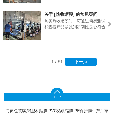
量检测方法，并提供了一些影响膜
质量的生产细节，希望能帮助您做
出更明智的判断。
关于 [热收缩膜] 的常见疑问
购买热收缩膜时，可通过简易测试
和查看产品参数判断韧性是否符合
需求。热收缩膜的韧性主要体现在
抗拉伸和抗撕裂能力上，可取样轻
微拉伸，观察是否易断裂，广一薄
膜的热收缩膜在生产时注重材质配
比，韧性表现稳定，且会提供相关
下一页
1
/
51
检测数据。建议采购时向厂家索要
样品进行试用，结合自身包装场景
（如机用、手工包装）测试，确保
满足实际使用需求。
门窗包装膜,铝型材贴膜,PVC热收缩膜,PE保护膜生产厂家