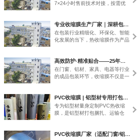
核心产品优势如下
7×24小时售前技术对接，按需优
化膜体厚度、收缩参数；小批量试
样、大批量现货均可承接，佛山本
专业收缩膜生产厂家｜深耕包装膜领域，定制高品质热收缩膜解决方案
地快速送货，全国物流直达，全程
售后跟进，一站式解决建材包装难
在包装行业精细化、环保化、智能
题。
化发展的当下，热收缩膜作为产品
密封、防护、塑形、防伪的核心包
装材料，广泛应用于食品饮料、日
高效防护·精准贴合——25年专注PVC收缩膜，为工业包装提供全方位解决方案
化美妆、医药化工、五金家电、建
材家居、数码电子等众多领域。优
在门窗、铝材、家具、电器等行业
质的收缩膜不仅能提升产品整体颜
的成品包装环节，收缩膜不仅是一
值，更能起到防潮防尘、防破损、
层简单的覆盖，更是产品出厂前的
防篡改、稳固定型的关键作用，是
第一道“防护屏障”。我厂深耕PVC
PVC收缩膜 | 铝型材专用打包防护膜
品牌产品包装升级、品质把控的重
收缩膜领域25年，以稳定品质、成
要一环。我司作为专注研发、生
熟工艺和灵活定制能力，助力各行
专为铝型材量身定制PVC热收缩
产、定制一体化的收缩膜源头厂
业客户实现高效、美观、低成本的
膜，是铝型材打包捆扎、运输仓
家，深耕行业多年，始终以品质为
工业包装。
储、表面防护的优选包装材料。
核心、以需求为导向，为国内外客
户提供高适配、高性价比的热收缩
PVC收缩膜厂家（适配门窗/铝材/日用品打包）