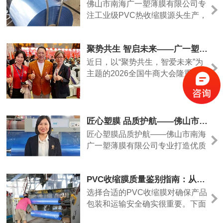
膜产品与一站式包装解决方案。
佛山市南海广一塑薄膜有限公司专
注工业级PVC热收缩膜源头生产，
主打门窗、铝材、管材、五金、日
用品、百货大件批量打包防护，工
聚势共生 智启未来——广一塑薄膜出席2026全国牛商大会共话行业新发展
厂直供、规格齐全、支持定制，一
站式解决大件产品防尘、防潮、防
近日，以“聚势共生，智爱未来”为
刮、紧固收纳包装需求。
主题的2026全国牛商大会隆重举
行，佛山市南海广一塑薄膜有限公
司代表贡东霞受邀出席本次盛会，
与来自全国各地各行业的数百位优
秀企业家齐聚一堂，共学共进、共
匠心塑膜 品质护航——佛山市南海广一塑薄膜有限公司专业打造优质收缩膜、热缩膜、热缩袋
探发展、共筑未来。
匠心塑膜品质护航——佛山市南海
广一塑薄膜有限公司专业打造优质
收缩膜、热缩膜、热缩袋
PVC收缩膜质量鉴别指南：从简易测试到关键指标
选择合适的PVC收缩膜对确保产品
包装和运输安全确实很重要。下面
这份指南详细介绍了四种实用的质