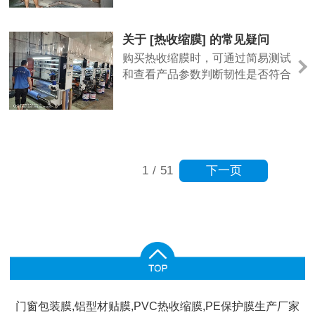
量检测方法，并提供了一些影响膜
质量的生产细节，希望能帮助您做
出更明智的判断。
关于 [热收缩膜] 的常见疑问
购买热收缩膜时，可通过简易测试
和查看产品参数判断韧性是否符合
需求。热收缩膜的韧性主要体现在
抗拉伸和抗撕裂能力上，可取样轻
微拉伸，观察是否易断裂，广一薄
膜的热收缩膜在生产时注重材质配
比，韧性表现稳定，且会提供相关
下一页
1
/
51
检测数据。建议采购时向厂家索要
样品进行试用，结合自身包装场景
（如机用、手工包装）测试，确保
满足实际使用需求。
门窗包装膜,铝型材贴膜,PVC热收缩膜,PE保护膜生产厂家