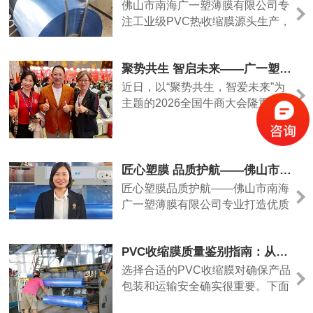
膜产品与一站式包装解决方案。
佛山市南海广一塑薄膜有限公司专
注工业级PVC热收缩膜源头生产，
主打门窗、铝材、管材、五金、日
用品、百货大件批量打包防护，工
聚势共生 智启未来——广一塑薄膜出席2026全国牛商大会共话行业新发展
厂直供、规格齐全、支持定制，一
站式解决大件产品防尘、防潮、防
近日，以“聚势共生，智爱未来”为
刮、紧固收纳包装需求。
主题的2026全国牛商大会隆重举
行，佛山市南海广一塑薄膜有限公
司代表贡东霞受邀出席本次盛会，
与来自全国各地各行业的数百位优
秀企业家齐聚一堂，共学共进、共
匠心塑膜 品质护航——佛山市南海广一塑薄膜有限公司专业打造优质收缩膜、热缩膜、热缩袋
探发展、共筑未来。
匠心塑膜品质护航——佛山市南海
广一塑薄膜有限公司专业打造优质
收缩膜、热缩膜、热缩袋
PVC收缩膜质量鉴别指南：从简易测试到关键指标
选择合适的PVC收缩膜对确保产品
包装和运输安全确实很重要。下面
这份指南详细介绍了四种实用的质