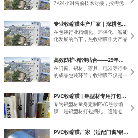
核心产品优势如下
7×24小时售前技术对接，按需优
化膜体厚度、收缩参数；小批量试
样、大批量现货均可承接，佛山本
专业收缩膜生产厂家｜深耕包装膜领域，定制高品质热收缩膜解决方案
地快速送货，全国物流直达，全程
售后跟进，一站式解决建材包装难
在包装行业精细化、环保化、智能
题。
化发展的当下，热收缩膜作为产品
密封、防护、塑形、防伪的核心包
装材料，广泛应用于食品饮料、日
高效防护·精准贴合——25年专注PVC收缩膜，为工业包装提供全方位解决方案
化美妆、医药化工、五金家电、建
材家居、数码电子等众多领域。优
在门窗、铝材、家具、电器等行业
质的收缩膜不仅能提升产品整体颜
的成品包装环节，收缩膜不仅是一
值，更能起到防潮防尘、防破损、
层简单的覆盖，更是产品出厂前的
防篡改、稳固定型的关键作用，是
第一道“防护屏障”。我厂深耕PVC
PVC收缩膜 | 铝型材专用打包防护膜
品牌产品包装升级、品质把控的重
收缩膜领域25年，以稳定品质、成
要一环。我司作为专注研发、生
熟工艺和灵活定制能力，助力各行
专为铝型材量身定制PVC热收缩
产、定制一体化的收缩膜源头厂
业客户实现高效、美观、低成本的
膜，是铝型材打包捆扎、运输仓
家，深耕行业多年，始终以品质为
工业包装。
储、表面防护的优选包装材料。
核心、以需求为导向，为国内外客
户提供高适配、高性价比的热收缩
PVC收缩膜厂家（适配门窗/铝材/日用品打包）