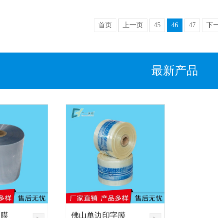
首页
上一页
45
46
47
下
最新产品
装膜
佛山单边印字膜