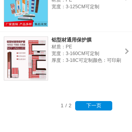
机玻璃板、PVC板、碳酸酯板、防
宽度：3-125CM可定制
盗门等产品
厚度：3-18C
可定制颜色：可印刷可定制
特征：高粘、中粘、低粘、特高粘
用途：不锈钢板、铝板、铝合金型
铝型材通用保护膜
材、塑钢型材及门窗、铝塑板、氟
材质：PE
碳钢板、镜面板、夹心彩钢板、有
宽度：3-160CM可定制
机玻璃板、PVC板、碳酸酯板、防
厚度：3-18C可定制颜色：可印刷
盗门等产品
可定制
特征：高粘、中粘、低粘、特高粘
用途：不锈钢板、铝板、铝合金型
材、塑钢型材及门窗、铝塑板、氟
碳钢板、镜面板、夹心彩钢板、防
盗门、等的表面保护。
下一页
1
/
2