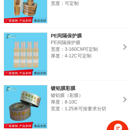
宽度：可定制
厚度：可定制
颜色：可定制可印刷
主要用途：门窗、铝型材表面表面
PE间隔保护膜
PE间隔保护膜
宽度：3-160CM可定制
厚度：4-12C可定制
颜色：透明（颜色可定制）
粘性征：中粘（可定制）
特征：两边刷胶中间不刷胶
用途：门窗、铝型材表面、玻璃、
镀铝膜彩膜
镜片、高光塑胶面、亚克力等光滑
镀铝膜（彩膜）
表面
厚度：8-10C
宽度：1.25米可按要求分切
长度：一卷200-250米
粘度：中粘、特高粘可定做
印刷：支持6色印刷