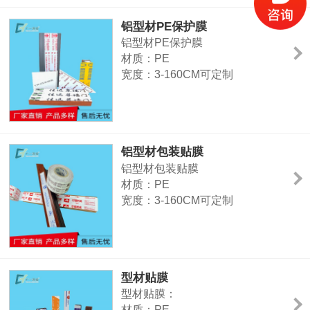
定制热线：13925449163
铝型材PE保护膜
铝型材PE保护膜
材质：PE
宽度：3-160CM可定制
厚度：3-18C可定制
颜色：可印刷可定制
特征：高粘、中粘、低粘、特高粘
用途：不锈钢板、铝板、铝合金型
铝型材包装贴膜
材、塑钢型材及门窗、铝塑板、氟
铝型材包装贴膜
碳钢板、镜面板、夹心彩钢板、有
材质：PE
机玻璃板、PVC板、碳酸酯板、防
宽度：3-160CM可定制
盗门等产品
厚度：3-18C可定制
颜色：可印刷可定制
特征：高粘、中粘、低粘、特高粘
用途：不锈钢板、铝板、铝合金型
型材贴膜
材、塑钢型材及门窗、铝塑板、氟
型材贴膜：
碳钢板、镜面板、夹心彩钢板、有
材质：PE