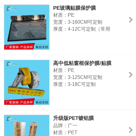
用途：铝合金窗框、铝材表面
PE玻璃贴膜保护膜
材质：PE
宽度：3-160CM可定制
厚度：4-12C可定制（常用
8C/9C）
颜色：透明（颜色可定制）
粘性征：中粘（可定制）
用途：门窗、铝型材表面、玻璃、
高中低粘窗框保护膜/贴膜
镜片、高光塑胶面、亚克力等光滑
材质：PE
表面
宽度：3-125CM可定制
厚度：3-18C可定制
颜色：可印刷可定制
特征：高中低粘、特高粘
用途：门窗、铝型材表面、玻璃、
镜片、高光塑胶面、亚克力等光滑
升级版PET镀铝膜
表面
品牌：广一
材质：PET