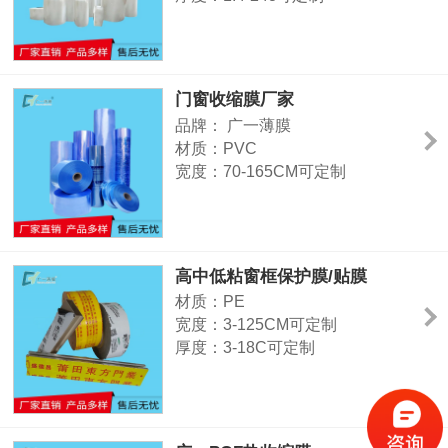
颜色：展开、包装好为透明色
主要用途：药品、饮料、矿泉水、
啤酒、码垛、建材、玻璃瓶及其他
大型需包装设备、物品等。
门窗收缩膜厂家
品牌： 广一薄膜
材质：PVC
宽度：70-165CM可定制
厚度：1.3-6C可定制
形状：筒膜、对折膜、单片膜
收缩率：横向35-45%，纵向20-
25%
高中低粘窗框保护膜/贴膜
用途：铝合金门窗包装、铝型材包
材质：PE
装、木门室内门包装、电器、不锈
宽度：3-125CM可定制
钢包装等
厚度：3-18C可定制
颜色：可印刷可定制
特征：高中低粘、特高粘
用途：门窗、铝型材表面、玻璃、
镜片、高光塑胶面、亚克力等光滑