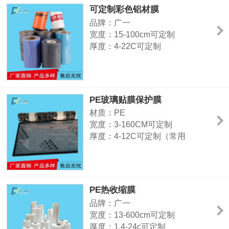
用途：铝合金窗框、铝材表面
可定制彩色铝材膜
品牌：广一
宽度：15-100cm可定制
厚度：4-22C可定制
颜色：可定制
是否印刷：支持印刷LOGO、公司
信息等
用途：铝材包装、建材包装、不锈
PE玻璃贴膜保护膜
钢钢管包装等
材质：PE
宽度：3-160CM可定制
厚度：4-12C可定制（常用
8C/9C）
颜色：透明（颜色可定制）
粘性征：中粘（可定制）
用途：门窗、铝型材表面、玻璃、
PE热收缩膜
镜片、高光塑胶面、亚克力等光滑
品牌：广一
表面
宽度：13-600cm可定制
厚度：1.4-24c可定制