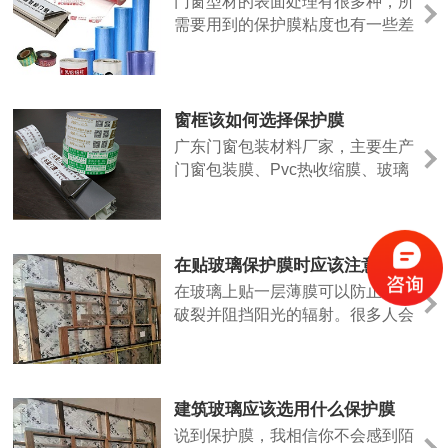
门窗型材的表面处理有很多种，所
需要用到的保护膜粘度也有一些差
异，今天我们现在就来介绍一下不
同的表面处理门窗型材和适用什么
样的门窗保护膜
窗框该如何选择保护膜
广东门窗包装材料厂家，主要生产
门窗包装膜、Pvc热收缩膜、玻璃
贴膜、门袋、纱窗袋、门窗窗框贴
膜、PE保护膜、珍珠棉等......各类
包装材料，应有尽有，厂家一手货
源，欢迎咨询！咨询热线：
在贴玻璃保护膜时应该注意些什么
13925449163！可免费寄样！欢迎
在玻璃上贴一层薄膜可以防止玻璃
来厂实地考察！
破裂并阻挡阳光的辐射。很多人会
在玻璃上涂一层薄膜。但是，有些
人不掌握贴膜技术，导致玻璃贴膜
起皱甚至损坏。那么，在玻璃上粘
贴保护膜时，我们应该注意什么
建筑玻璃应该选用什么保护膜
呢？以下是相关内容的介绍。1、
说到保护膜，我相信你不会感到陌