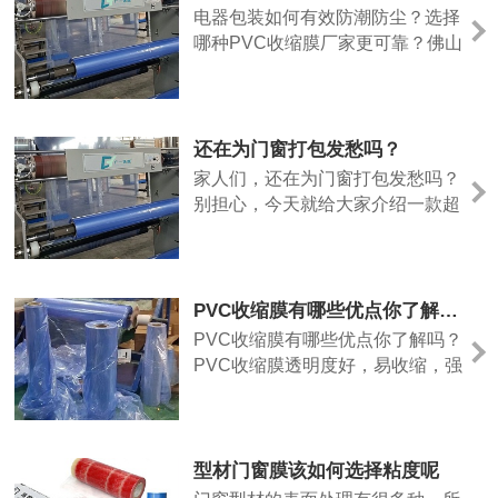
比，韧性表现稳定，且会提供相关
电器包装如何有效防潮防尘？选择
检测数据。建议采购时向厂家索要
哪种PVC收缩膜厂家更可靠？佛山
样品进行试用，结合自身包装场景
地区的电器厂，寻找本地PVC收缩
（如机用、手工包装）测试，确保
膜热缩袋供应商有哪些优势？如何
满足实际使用需求。
判断一款PVC收缩膜的韧性是否满
足重型电器的包装需求？
还在为门窗打包发愁吗？
家人们，还在为门窗打包发愁吗？
别担心，今天就给大家介绍一款超
好用的门窗专用打包膜，来自佛山
PVC热缩膜厂家。
PVC收缩膜有哪些优点你了解吗？
PVC收缩膜有哪些优点你了解吗？
PVC收缩膜透明度好，易收缩，强
度高，收缩率可以根据用户需要自
由调整，可操作性强。
型材门窗膜该如何选择粘度呢