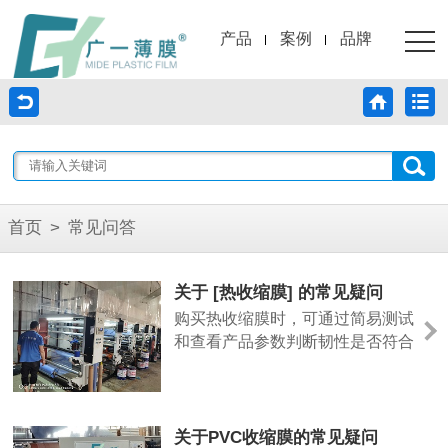
产品
案例
品牌
首页
>
常见问答
关于 [热收缩膜] 的常见疑问
购买热收缩膜时，可通过简易测试
和查看产品参数判断韧性是否符合
需求。热收缩膜的韧性主要体现在
抗拉伸和抗撕裂能力上，可取样轻
微拉伸，观察是否易断裂，广一薄
膜的热收缩膜在生产时注重材质配
关于PVC收缩膜的常见疑问